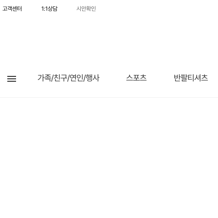
고객센터
1:1상담
시안확인
가족/친구/연인/행사
스포츠
반팔티셔츠